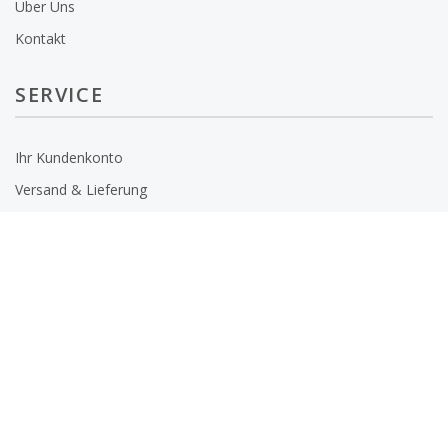
Über Uns
Kontakt
SERVICE
Ihr Kundenkonto
Versand & Lieferung
Kontakt
Datenschutz
Bedienungsanleitungen
Widerrufsrecht
,
-formular
FAQ
SERVICE HOTLINE